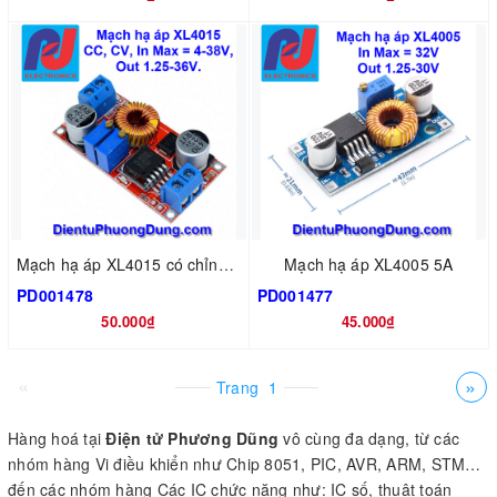
Mạch hạ áp XL4015 có chỉnh dòng
Mạch hạ áp XL4005 5A
PD001478
PD001477
50.000₫
45.000₫
«
»
Trang
1
Hàng hoá tại
Điện tử Phương Dũng
vô cùng đa dạng, từ các
nhóm hàng Vi điều khiển như Chip 8051, PIC, AVR, ARM, STM…
đến các nhóm hàng Các IC chức năng như: IC số, thuật toán