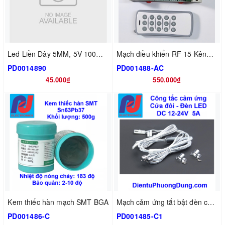
Led Liền Dây 5MM, 5V 100mm đủ màu
Mạch điều khiển RF 15 Kênh Học lệnh, >500m không vật cản
PD0014890
PD001488-AC
45.000₫
550.000₫
Kem thiếc hàn mạch SMT BGA
Mạch cảm ứng tắt bật đèn cửa thông minh
PD001486-C
PD001485-C1