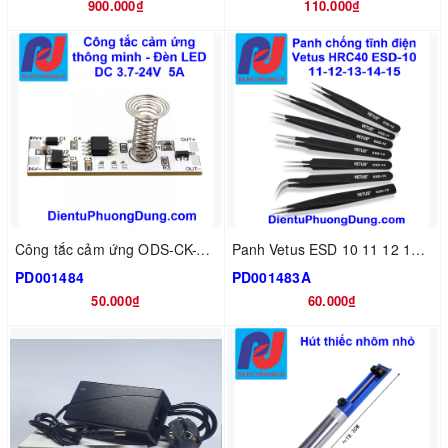
900.000₫
110.000₫
Công tắc cảm ứng ODS-CK-V18-6
Panh Vetus ESD 10 11 12 13 14 15 16
PD001484
PD001483A
50.000₫
60.000₫