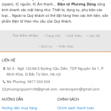
(opam), IC nguồn, IC Âm thanh…
Điện tử Phương Dũng
cũng
kinh doanh các mặt hàng như: Thiết bị, dụng cụ, phụ kiện các
loại… Ngoài ra Quý khách có thể đặt hàng theo các linh kiện, sản
phẩm điện tử theo nhu cầu của Quý khách.
Tìm kiếm nhiều:
• Trang chủ
• Giới thiệu
• Liên hệ
• Dịch vụ
• Kiến thức
LIÊN HỆ
Số 9 - Ngõ 132/66/2 Đường Cầu Diễn, TDP Nguyên Xá 1, P.
Minh Khai, Q Bắc Từ liêm, Hà nội
Ms Phương: 0977 030 039
phuongnguyen138@gmail.com, vandungevn@gmail.com
HƯỚNG DẪN
CHÍNH SÁCH
Hướng dẫn mua hàng
Chính sách thanh toán