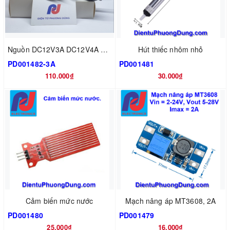
Nguồn DC12V3A DC12V4A 5A DC5.5x2.5mm
Hút thiếc nhôm nhỏ
PD001482-3A
PD001481
110.000₫
30.000₫
Cảm biến mức nước
Mạch nâng áp MT3608, 2A
PD001480
PD001479
25.000₫
16.000₫