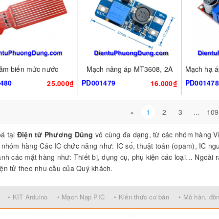
ảm biến mức nước
Mạch nâng áp MT3608, 2A
480
PD001479
PD001478
25.000₫
16.000₫
«
1
2
3
...
109
á tại
Điện tử Phương Dũng
vô cùng đa dạng, từ các nhóm hàng V
 nhóm hàng Các IC chức năng như: IC số, thuật toán (opam), IC n
anh các mặt hàng như: Thiết bị, dụng cụ, phụ kiện các loại… Ngoài r
ện tử theo nhu cầu của Quý khách.
• KIT Arduino
• Mạch Nạp PIC
• Kiến thức cơ bản
• Mỏ hàn, đồ