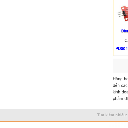
C
PD001
Hàng ho
đến các
kinh do
phẩm đi
Tìm kiếm nhiều: