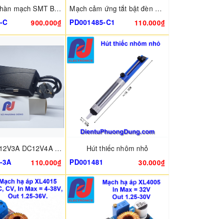
Kem thiếc hàn mạch SMT BGA
Mạch cảm ứng tắt bật đèn cửa thông minh
-C
PD001485-C1
900.000₫
110.000₫
Nguồn DC12V3A DC12V4A 5A DC5.5x2.5mm
Hút thiếc nhôm nhỏ
-3A
PD001481
110.000₫
30.000₫