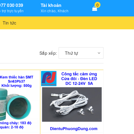
977 030 039
Tài khoản
0
 trợ trực tuyến
Xin chào, Khách
Tin tức
Sắp xếp:
Thứ tự