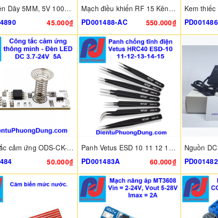
Led Liền Dây 5MM, 5V 100mm đủ màu
Mạch điều khiển RF 15 Kênh Học lệnh, >500m không vật cản
4890
PD001488-AC
PD001486
45.000₫
550.000₫
Công tắc cảm ứng ODS-CK-V18-6
Panh Vetus ESD 10 11 12 13 14 15 16
484
PD001483A
PD001482
50.000₫
60.000₫